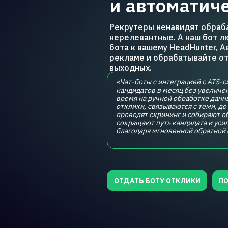
и автоматич
Рекрутеры ненавидят обраба
нерелевантные. А наш бот л
бота к вашему HeadHunter, А
рекламе и обрабатывайте отк
выходных.
«Чат-боты с интеграцией с ATS-
кандидатов в месяц без увеличе
время на ручной обработке данн
отклики, связываются с теми, до
проводят скрининг и собирают о
сокращают путь кандидата и ус
благодаря мгновенной обратной 
ОТДАТЬ БОТУ ОТКЛИКИ
ПО