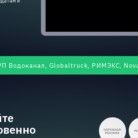
идатам и
ал, Globaltruck, РИМЭКС, Novaroll, «Вку
йте
овенно