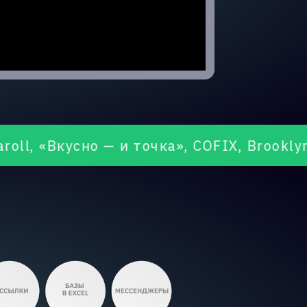
сно — и точка», COFIX, BrooklynBowl, «Р