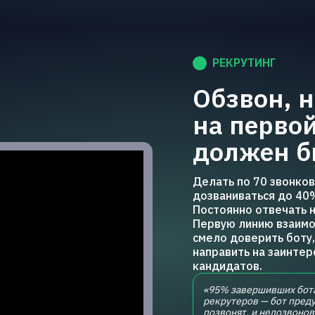
РЕКРУТИНГ
Обзвон, 
на перво
должен б
Делать по 70 звонков
дозваниваться до 40
Постоянно отвечать н
Первую линию взаимо
смело доверить боту
направить на заинте
кандидатов.
«95% завершивших бота
рекрутеров — бот преду
позвонят, и недозвонов