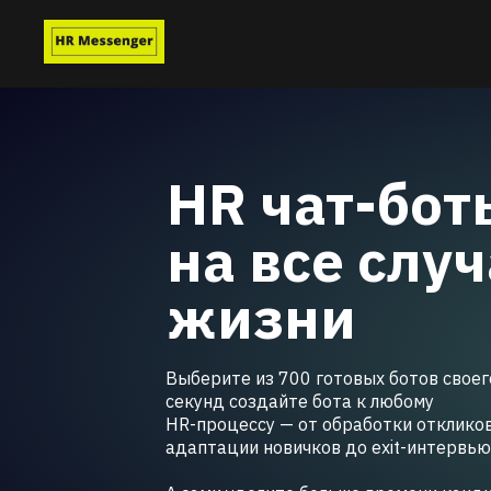
HR чат-бот
на все слу
жизни
Выберите из 700 готовых ботов своего
секунд создайте бота к любому
HR-процессу — от обработки откликов
адаптации новичков до exit-интервью