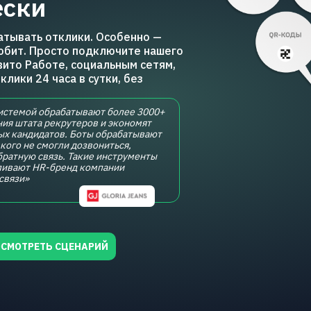
ески
тывать отклики. Особенно —
юбит. Просто подключите нашего
вито Работе, социальным сетям,
лики 24 часа в сутки, без
системой обрабатывают более 3000+
ния штата рекрутеров и экономят
ых кандидатов. Боты обрабатывают
 кого не смогли дозвониться,
братную связь. Такие инструменты
иливают HR-бренд компании
связи»
СМОТРЕТЬ СЦЕНАРИЙ