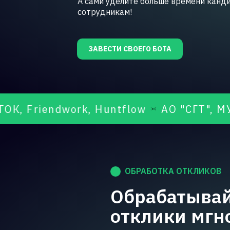
А сами уделите больше времени канд
сотрудникам!
ЗАВЕСТИ СВОЕГО БОТА
ndwork, Huntflow
АО "СГТ", МУП Водокан
ОБРАБОТКА ОТКЛИКОВ
Обрабатыва
отклики мгн