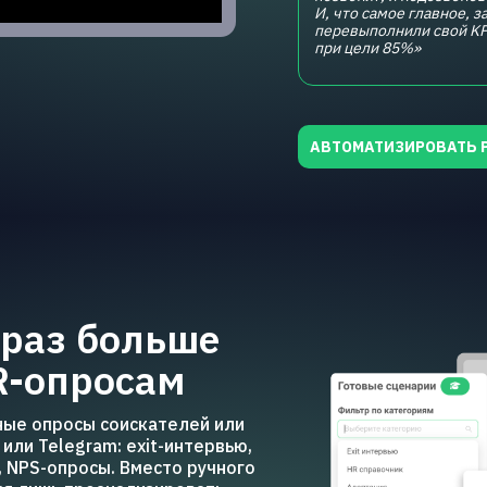
И, что самое главное, з
перевыполнили свой KP
при цели 85%»
АВТОМАТИЗИРОВАТЬ 
 раз больше
R-опросам
ые опросы соискателей или
или Telegram: exit-интервью,
 NPS-опросы. Вместо ручного