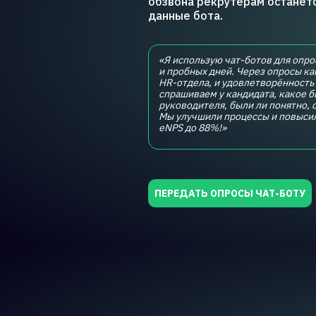
обзвона рекрутерам останет
данные бота.
«Я использую чат-ботов для опр
и пробных дней. Через опросы к
HR-отдела, и удовлетворённость 
спрашиваем у кандидата, какое 
руководителя, были ли понятно, 
Мы улучшили процессы и повыси
eNPS до 88%!»
ПЕРЕДАТЬ ОПРОСЫ ЧАТ-БОТУ