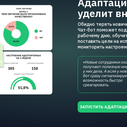
Адаптаци
уделит в
Обидно терять нович
Чат-бот поможет под
рабочему дню, обучи
поставить цели на ис
мониторить настроен
«Новые сотрудники охо
получают полезную ин
у них дела. А если у н
бот сразу сигнализируе
возможность быстро
среагировать.
ЗАПУСТИТЬ АДАПТАЦ