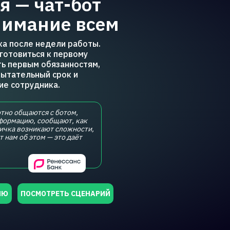
я — чат-бот
нимание всем
ка после недели работы.
готовиться к первому
ть первым обязанностям,
пытательный срок и
ие сотрудника.
тно общаются с ботом,
формацию, сообщают, как
овичка возникают сложности,
т нам об этом — это даёт
ИЮ
ПОСМОТРЕТЬ СЦЕНАРИЙ